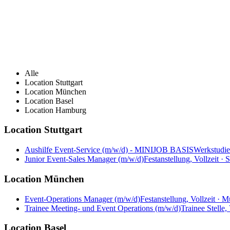
Alle
Location Stuttgart
Location München
Location Basel
Location Hamburg
Location Stuttgart
Aushilfe Event-Service (m/w/d) - MINIJOB BASIS
Werkstudier
Junior Event-Sales Manager (m/w/d)
Festanstellung, Vollzeit · S
Location München
Event-Operations Manager (m/w/d)
Festanstellung, Vollzeit · 
Trainee Meeting- und Event Operations (m/w/d)
Trainee Stelle,
Location Basel