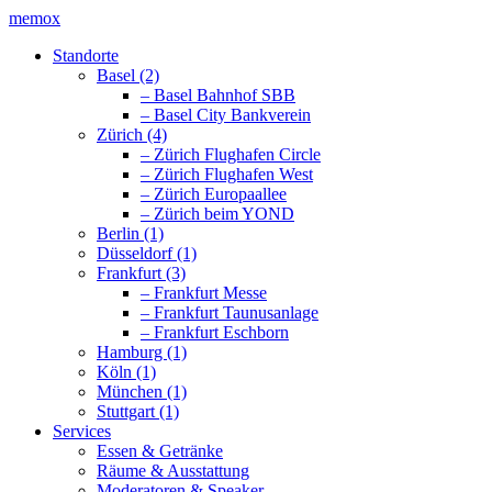
memox
Standorte
Basel (2)
– Basel Bahnhof SBB
– Basel City Bankverein
Zürich (4)
– Zürich Flughafen Circle
– Zürich Flughafen West
– Zürich Europaallee
– Zürich beim YOND
Berlin (1)
Düsseldorf (1)
Frankfurt (3)
– Frankfurt Messe
– Frankfurt Taunusanlage
– Frankfurt Eschborn
Hamburg (1)
Köln (1)
München (1)
Stuttgart (1)
Services
Essen & Getränke
Räume & Ausstattung
Moderatoren & Speaker