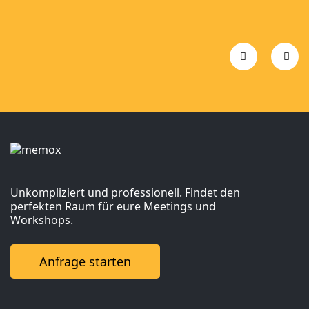
Basel
Stuttgart
München
Frankfurt
Köln
Düsseldorf
Hamburg
Berlin
Unkompliziert und professionell. Findet den
perfekten Raum für eure Meetings und
Workshops.
Anfrage starten