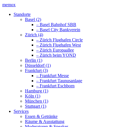
memox
Standorte
Basel (2)
– Basel Bahnhof SBB
– Basel City Bankverein
Zürich (4)
– Zürich Flughafen Circle
– Zürich Flughafen West
– Zürich Europaallee
– Zürich beim YOND
Berlin (1)
Düsseldorf (1)
Frankfurt (3)
– Frankfurt Messe
– Frankfurt Taunusanlage
– Frankfurt Eschborn
Hamburg (1)
Köln (1)
München (1)
Stuttgart (1)
Services
Essen & Getränke
Räume & Ausstattung
Moderatoren & Speaker