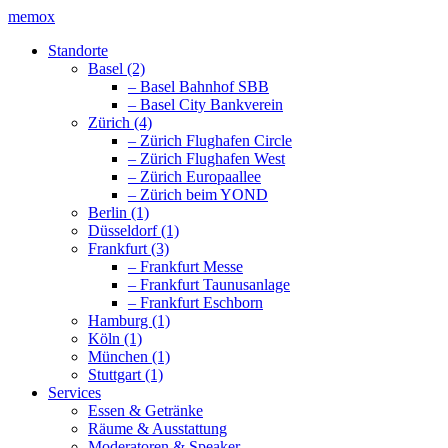
memox
Standorte
Basel (2)
– Basel Bahnhof SBB
– Basel City Bankverein
Zürich (4)
– Zürich Flughafen Circle
– Zürich Flughafen West
– Zürich Europaallee
– Zürich beim YOND
Berlin (1)
Düsseldorf (1)
Frankfurt (3)
– Frankfurt Messe
– Frankfurt Taunusanlage
– Frankfurt Eschborn
Hamburg (1)
Köln (1)
München (1)
Stuttgart (1)
Services
Essen & Getränke
Räume & Ausstattung
Moderatoren & Speaker