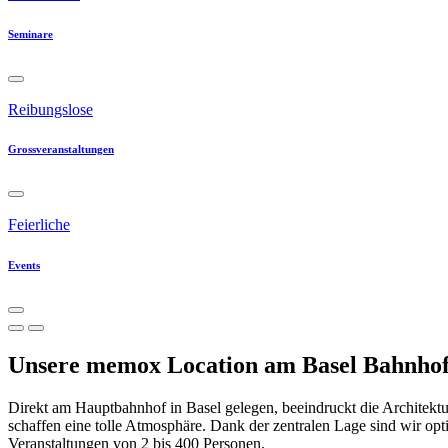
Seminare
Reibungslose
Grossveranstaltungen
Feierliche
Events
Unsere memox Location am
Basel Bahnho
Direkt am Hauptbahnhof in Basel gelegen, beeindruckt die Architektur
schaffen eine tolle Atmosphäre. Dank der zentralen Lage sind wir o
Veranstaltungen von 2 bis 400 Personen.