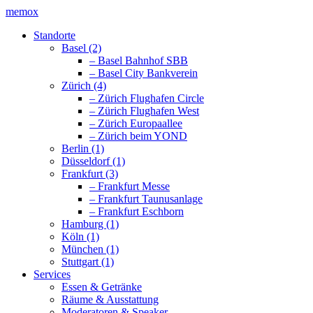
memox
Standorte
Basel (2)
– Basel Bahnhof SBB
– Basel City Bankverein
Zürich (4)
– Zürich Flughafen Circle
– Zürich Flughafen West
– Zürich Europaallee
– Zürich beim YOND
Berlin (1)
Düsseldorf (1)
Frankfurt (3)
– Frankfurt Messe
– Frankfurt Taunusanlage
– Frankfurt Eschborn
Hamburg (1)
Köln (1)
München (1)
Stuttgart (1)
Services
Essen & Getränke
Räume & Ausstattung
Moderatoren & Speaker