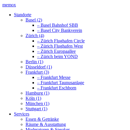
memox
Standorte
Basel (2)
– Basel Bahnhof SBB
– Basel City Bankverein
Zürich (4)
– Zürich Flughafen Circle
– Zürich Flughafen West
– Zürich Europaallee
– Zürich beim YOND
Berlin (1)
Düsseldorf (1)
Frankfurt (3)
– Frankfurt Messe
– Frankfurt Taunusanlage
– Frankfurt Eschborn
Hamburg (1)
Köln (1)
München (1)
Stuttgart (1)
Services
Essen & Getränke
Räume & Ausstattung
Moderatoren & Speaker