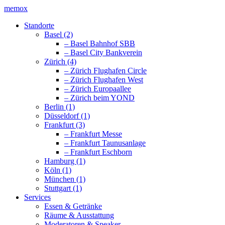
memox
Standorte
Basel (2)
– Basel Bahnhof SBB
– Basel City Bankverein
Zürich (4)
– Zürich Flughafen Circle
– Zürich Flughafen West
– Zürich Europaallee
– Zürich beim YOND
Berlin (1)
Düsseldorf (1)
Frankfurt (3)
– Frankfurt Messe
– Frankfurt Taunusanlage
– Frankfurt Eschborn
Hamburg (1)
Köln (1)
München (1)
Stuttgart (1)
Services
Essen & Getränke
Räume & Ausstattung
Moderatoren & Speaker