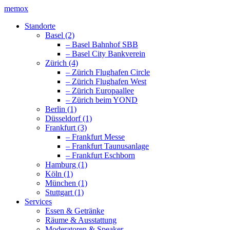
memox
Standorte
Basel (2)
– Basel Bahnhof SBB
– Basel City Bankverein
Zürich (4)
– Zürich Flughafen Circle
– Zürich Flughafen West
– Zürich Europaallee
– Zürich beim YOND
Berlin (1)
Düsseldorf (1)
Frankfurt (3)
– Frankfurt Messe
– Frankfurt Taunusanlage
– Frankfurt Eschborn
Hamburg (1)
Köln (1)
München (1)
Stuttgart (1)
Services
Essen & Getränke
Räume & Ausstattung
Moderatoren & Speaker