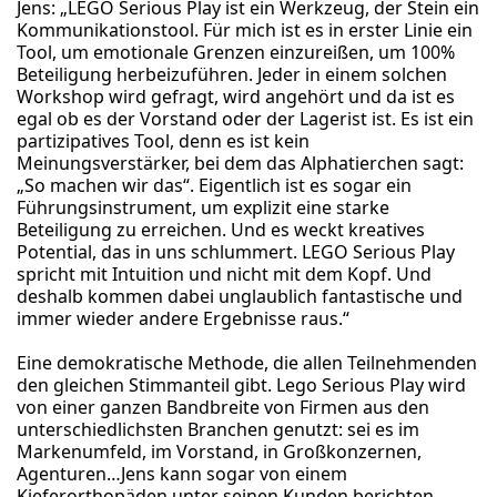
Jens: „LEGO Serious Play ist ein Werkzeug, der Stein ein
Kommunikationstool. Für mich ist es in erster Linie ein
Tool, um emotionale Grenzen einzureißen, um 100%
Beteiligung herbeizuführen. Jeder in einem solchen
Workshop wird gefragt, wird angehört und da ist es
egal ob es der Vorstand oder der Lagerist ist. Es ist ein
partizipatives Tool, denn es ist kein
Meinungsverstärker, bei dem das Alphatierchen sagt:
„So machen wir das“. Eigentlich ist es sogar ein
Führungsinstrument, um explizit eine starke
Beteiligung zu erreichen. Und es weckt kreatives
Potential, das in uns schlummert. LEGO Serious Play
spricht mit Intuition und nicht mit dem Kopf. Und
deshalb kommen dabei unglaublich fantastische und
immer wieder andere Ergebnisse raus.“
Eine demokratische Methode, die allen Teilnehmenden
den gleichen Stimmanteil gibt. Lego Serious Play wird
von einer ganzen Bandbreite von Firmen aus den
unterschiedlichsten Branchen genutzt: sei es im
Markenumfeld, im Vorstand, in Großkonzernen,
Agenturen…Jens kann sogar von einem
Kieferorthopäden unter seinen Kunden berichten.