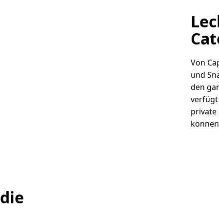
Lec
Cat
Von Cap
und Sna
den ga
verfügt
private
können
 die