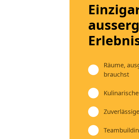
Einziga
ausser
Erlebni
Räume, ausg
brauchst
Kulinarisch
Zuverlässige
Teambuilding