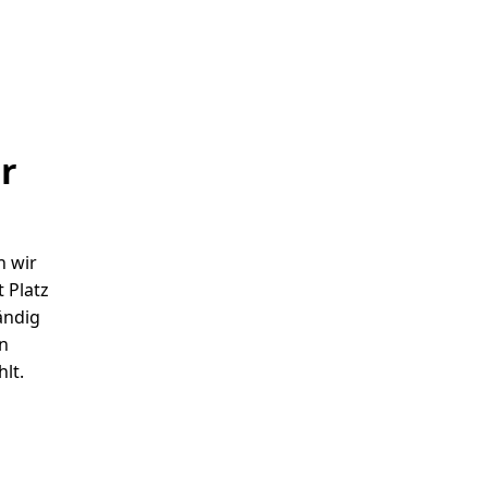
r
n wir
 Platz
ändig
en
hlt.