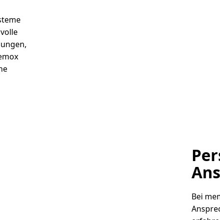
ysteme
volle
sungen,
memox
he
Per
Ans
Bei mem
Ansprec