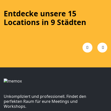
Entdecke unsere 15
Locations in 9 Städten
Frankfurt
München
Köln
Düsseldorf
Basel
Zürich
Hamburg
Berlin
Unkompliziert und professionell. Findet den
perfekten Raum für eure Meetings und
Workshops.