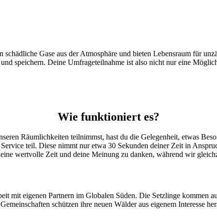
ern schädliche Gase aus der Atmosphäre und bieten Lebensraum für unzä
d speichern. Deine Umfrageteilnahme ist also nicht nur eine Möglich
Wie funktioniert es?
nseren Räumlichkeiten teilnimmst, hast du die Gelegenheit, etwas Bes
ervice teil. Diese nimmt nur etwa 30 Sekunden deiner Zeit in Anspru
eine wertvolle Zeit und deine Meinung zu danken, während wir gleichz
 mit eigenen Partnern im Globalen Süden. Die Setzlinge kommen au
 Gemeinschaften schützen ihre neuen Wälder aus eigenem Interesse hera