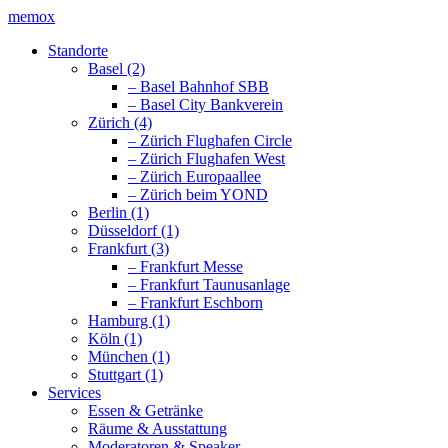
memox
Standorte
Basel (2)
– Basel Bahnhof SBB
– Basel City Bankverein
Zürich (4)
– Zürich Flughafen Circle
– Zürich Flughafen West
– Zürich Europaallee
– Zürich beim YOND
Berlin (1)
Düsseldorf (1)
Frankfurt (3)
– Frankfurt Messe
– Frankfurt Taunusanlage
– Frankfurt Eschborn
Hamburg (1)
Köln (1)
München (1)
Stuttgart (1)
Services
Essen & Getränke
Räume & Ausstattung
Moderatoren & Speaker